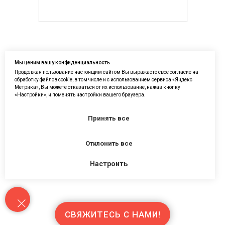
Мы ценим вашу конфиденциальность
Продолжая пользование настоящим сайтом Вы выражаете свое согласие на
обработку файлов cookie, в том числе и с использованием сервиса «Яндекс
Наши контакты:
Метрика», Вы можете отказаться от их использование, нажав кнопку
«Настройки», и поменять настройки вашего браузера.
8 800 250-88-37
Принять все
по будням с 8:30 до 17:30 (мск)
✉ service@ubgu.ru
Отклонить все
Политика конфиденциальности
Настроить
Соглашение об использовании
файлов «cookie»
СВЯЖИТЕСЬ С НАМИ!